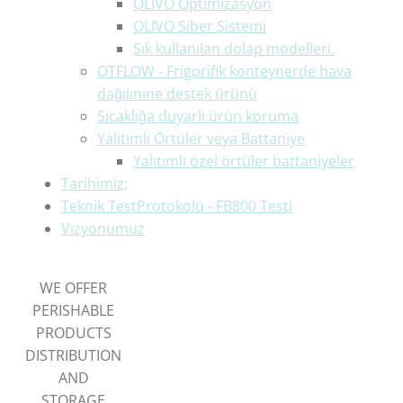
OLIVO Optimizasyon
OLIVO Siber Sistemi
Sık kullanılan dolap modelleri.
OTFLOW - Frigorifik konteynerde hava
dağılınıne destek ürünü
Sıcaklığa duyarlı ürün koruma
Yalıtımlı Örtüler veya Battaniye
Yalıtımlı özel örtüler battaniyeler
Tarihimiz;
Teknik TestProtokolü - FB800 Testi
Vizyonumuz
WE OFFER
PERISHABLE
PRODUCTS
DISTRIBUTION
AND
STORAGE